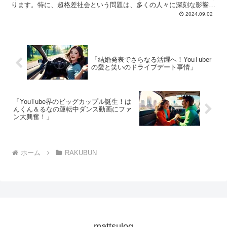
ります。特に、超格差社会という問題は、多くの人々に深刻な影響を
与えています。このブログでは、ジャマイカが抱える様々な...
2024.09.02
「結婚発表でさらなる活躍へ！YouTuber
の愛と笑いのドライブデート事情」
「YouTube界のビッグカップル誕生！は
んくん＆るなの運転中ダンス動画にファ
ン大興奮！」
ホーム
RAKUBUN
mattsulog