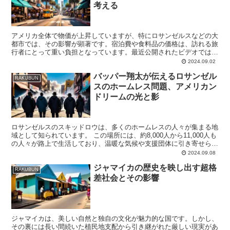
考える
アメリカ全体で物価が上昇していますが、特にロサンゼルスなどの大
都市では、その影響が顕著です。宿泊費や食料品の価格は、訪れる旅
行者にとって重い負担となっています。最近公開されたビデオでは、
一万円を持ってアメリカでどれだけ生活できるかが検証され...
2024.09.02
バッパー翔太が伝えるロサンゼル
RAKUBUN
スのホームレス問題、アメリカン
ドリームの光と影
ロサンゼルスのスキッドロウは、多くのホームレスの人々が集まる地
域として知られています。 この場所には、約8,000人から11,000人も
の人々が路上で生活しており、温暖な気候や支援団体に引き寄せられ
て来たものの、精神疾患や薬物依存など深刻な...
2024.09.08
ジャマイカの歴史を映し出す超格
RAKUBUN
差社会とその影響
ジャマイカは、美しい自然と独自の文化が魅力的な国です。しかし、
その裏には長い間続いた植民地支配から引き継がれた厳しい現実があ