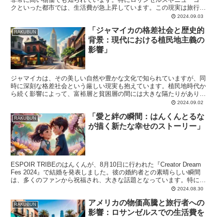
クといった都市では、生活費が急上昇しています。この現実は旅行者
だけでなく、これから移住を考えている方々にも重要な情報...
2024.09.03
「ジャマイカの格差社会と歴史的
RAKUBUN
背景：現代における植民地主義の
影響」
ジャマイカは、その美しい自然や豊かな文化で知られていますが、同
時に深刻な格差社会という厳しい現実も抱えています。植民地時代か
ら続く影響によって、富裕層と貧困層の間には大きな隔たりがありま
す。この動画では、ジャマイカの現在の状況とその背後にあ...
2024.09.02
「愛と絆の瞬間：はんくんとるな
RAKUBUN
が描く新たな幸せのストーリー」
ESPOIR TRIBEのはんくんが、8月10日に行われた『Creator Dream
Fes 2024』で結婚を発表しました。彼の婚約者との素晴らしい瞬間
は、多くのファンから祝福され、大きな話題となっています。特に、
感動的な動画メッセージ...
2024.08.30
アメリカの物価高騰と旅行者への
RAKUBUN
影響：ロサンゼルスでの生活費を