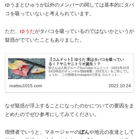
ゆうまとひゅうが以外のメンバーの関しては基本的にタバ
コを吸っていないと考えられています。
ただ、
ゆうた
がタバコを吸っているのではないか
というが
疑惑がでていたこともありました。
【コムドット】ゆうた 実はタバコを吸ってい
る！？ヤニヤニトリオ誕生！？
皆さんは人気グループYouTuberコムドット（2021年10月
24日時点のチャンネル登録者数：252万人）をご存じでし
ょうか。 この投稿をInstagramで見る コムドット
(@com.youtuber)がシェアした投稿 「地元ノリを全...
mattsu1015.com
2021.10.24
なぜ疑惑が浮上することになったのかについての要因をま
とめたのでぜひ参考にしてみてください。
喫煙者でいうと、
マネージャーの
ぼん
や
地元の友達
として