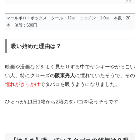
マールボロ・ボックス タール：12㎎ ニコチン：1.0㎎ 本数：20
本 値段：600円
吸い始めた理由は？
映画や漫画などをよく見たりする中でヤンキーやかっこい
い人、特に
クローズの
阪東秀人
に憧れていた
そうで、その
憧れがきっかけ
でタバコを吸うようになりました
。
ひゅうがは
1日1箱から2箱のタバコを吸う
そうです。