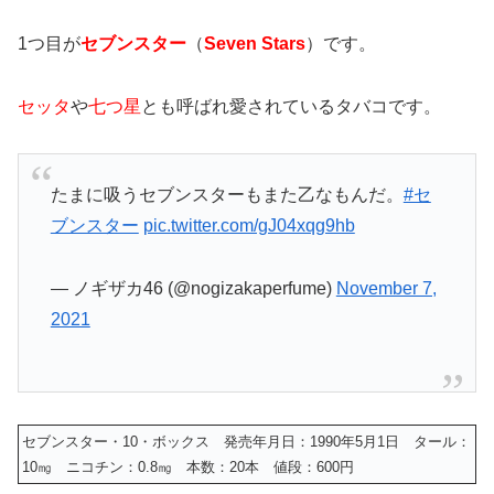
1つ目が
セブンスター
（
Seven Stars
）です。
セッタ
や
七つ星
とも呼ばれ愛されている
タバコです。
たまに吸うセブンスターもまた乙なもんだ。
#セ
ブンスター
pic.twitter.com/gJ04xqg9hb
— ノギザカ46 (@nogizakaperfume)
November 7,
2021
セブンスター・10・ボックス 発売年月日：1990年5月1日 タール：
10㎎ ニコチン：0.8㎎ 本数：20本 値段：600円