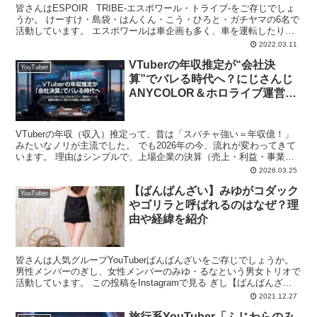
皆さんはESPOIR TRIBE‐エスポワール・トライブ-をご存じでしょ
うか。 けーすけ・島袋・はんくん・こう・ひろと・ガチヤマの6名で
活動しています。 エスポワールは車企画も多く、車を運転したりす
る機会があり、運転ができるメンバーが多...
2022.03.11
VTuberの年収推定が“会社決
YouTuber
算”でバレる時代へ？にじさんじ
ANYCOLOR＆ホロライブ運営カ
バーの最新決算から「稼ぎ方の構
造」を読み解く
VTuberの年収（収入）推定って、昔は「スパチャ強い＝年収億！」
みたいなノリが主流でした。 でも2026年の今、流れが変わってきて
います。 理由はシンプルで、上場企業の決算（売上・利益・事業別
の伸び）が定期的に出るせいで、VTuber業界の“儲け方”がかなり見え
2026.03.25
るようになったから。特に直近だと、にじさんじ運営の
【ばんばんざい】みゆがコダック
YouTuber
やゴリラと呼ばれるのはなぜ？理
由や経緯を紹介
皆さんは人気グループYouTuberばんばんざいをご存じでしょうか。
男性メンバーのぎし、女性メンバーのみゆ・るなという男女トリオで
活動しています。 この投稿をInstagramで見る ぎし【ばんばんざ
い】(@gisher.y)がシ...
2021.12.27
旅行系YouTuber「ふじわらのみ