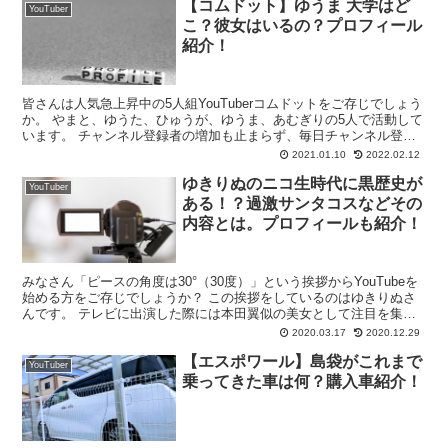
【コムドット】ゆうま 大学はど
YouTuber
こ？彼女はいるの？プロフィール
紹介！
皆さんは人気急上昇中の5人組YouTuberコムドットをご存じでしょう
か。 やまと、ゆうた、ひゅうが、ゆうま、あむぎりの5人で活動して
います。 チャンネル登録者の増加も止まらず、毎日チャンネル登録
者を４～5000人ほど増やし、2021年1月...
2021.01.10
2022.02.12
ゆきりぬのニコ生時代に黒歴史が
YouTuber
ある！？過激サンタコスなどその
内容とは。プロフィールも紹介！
みなさん「ピースの角度は30°（30度）」という挨拶からYouTubeを
始める方をご存じでしょうか？ この挨拶をしているのはゆきりぬさ
んです。 テレビに出演した際には本田翼似の美女として注目を集め
たスタイル抜群の美女YouTuberです。 ...
2020.03.17
2020.12.29
【エスポワール】島袋がこれまで
YouTuber
乗ってきた車は何？購入車紹介！