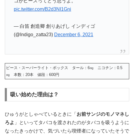
コがピースってどう思うよ。
pic.twitter.com/B2d3NI1Gni
— 白笛 創造卿 創りあげし インディゴ
(@Indigo_zatta23)
December 6, 2021
ピース・スーパーライト・ボックス タール：6㎎ ニコチン：0.5
㎎ 本数：20本 値段：600円
吸い始めた理由は？
ひゅうがとしゃべているときに「
お前サンジのモノマネし
ろよ
」といってタバコを渡されたのがタバコを吸うように
なったきっかけで、
気づいたら喫煙者になっていた
そうで