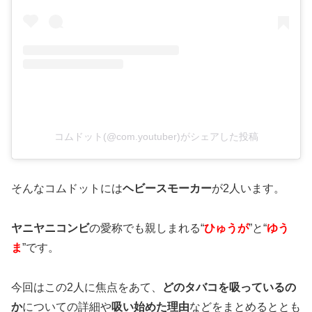
コムドット(@com.youtuber)がシェアした投稿
そんなコムドットには
ヘビースモーカー
が2人います。
ヤニヤニコンビ
の愛称でも親しまれる“
ひゅうが
”と“
ゆう
ま
”です。
今回はこの2人に焦点をあて、
どのタバコを吸っているの
か
についての詳細
や
吸い始めた理由
などをまとめるととも