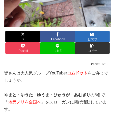
X
Facebook
はてブ
Pocket
LINE
コピー
2021.12.15
皆さんは大人気グループYouTuber
コムドット
をご存じで
しょうか。
やまと
・
ゆうた
・
ゆうま
・
ひゅうが
・
あむぎり
の5名で、
「
地元ノリを全国へ
」をスローガンに掲げ活動していま
す。