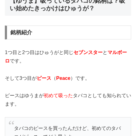
【ゆうま】吸っているタバコの銘柄は？吸
い始めたきっかけはひゅうが？
銘柄紹介
1つ目と2つ目はひゅうがと同じ
セブンスター
と
マルボー
ロ
です。
そして3つ目が
ピース
（
Peace
）です。
ピースは
ゆうまが
初めて吸った
タバコ
としても知られてい
ます。
タバコのピースを買ったんだけど、初めてのタバ