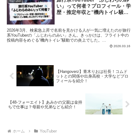
YouTuber
い」って何者？プロフィール・学
歴・推定年収と“機内トイレ騒
動”炎上をテンポよく整理
2026年3月、検索急上昇で名前を見かける人が一気に増えたのが旅行
系YouTuberの「ふじわらのみい」さん。きっかけは、フライト中の
投稿内容をめぐる“機内トイレ”騒動での炎上でした。
smartflash.jphttps://smartflash.jp/entertainment/entertainmentnews/3
2026.03.16
【Hangoverz】青木りおは社長！コムド
ットとの関係や出身高校・大学などプロ
フィールを紹介！
【48-フォーエイト】あみかの父親は金持
ちで仕事は？母親や兄弟なども紹介！
ホーム
YouTuber