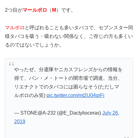
2つ目が
マールボロ
（
M
）です。
マルボロ
と呼ばれることも多いタバコで、セブンスター同
様タバコを吸う・吸わない関係なく、ご存じの方も多くい
るのではないでしょうか。
やったぜ。分遣隊ヤニカスフレンズからの情報を
得て、バン・メ・トートの闇市場で調達。当分、
リエナクトでのタバコには困らなそう(ただしマ
ルボロのみ笑)
pic.twitter.com/mt2U04qrFi
— STONE@A-232 (@E_Dactylioceras)
July 26,
2019