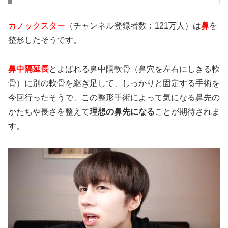
カノックスター
（チャンネル登録者数：121万人）は
鼻
を
整形したそうです。
鼻中隔延長
とよばれる鼻中隔軟骨（鼻穴を左右にしきる軟
骨）に別の軟骨を継ぎ足して、しっかりと固定する手術を
今回行ったそうで、この整形手術によって気になる
鼻先の
かたちや長さを整えて
理想の鼻先になる
ことが期待されま
す。