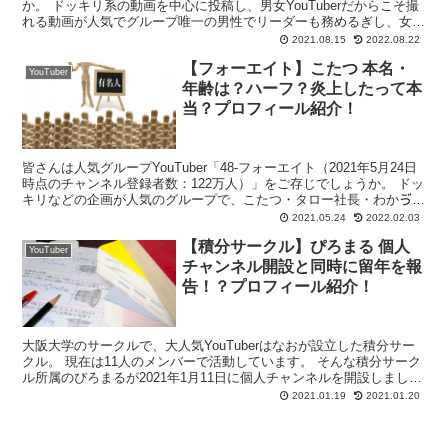
か。 ドッキリ系の動画を中心に投稿し、男女YouTuberだからこそ撮
れる動画が人気でグループ唯一の男性でリーダーも務めるぎし、女性
メンバーのみゆ、るなの3人で活動していま...
2021.08.15
2022.08.22
【フォーエイト】こたつ 本名・
YouTuber
年齢は？ハーフ？炎上したって本
当？プロフィール紹介！
皆さんは人気グループYouTuber「48‐フォーエイト（2021年5月24日
時点のチャンネル登録者数：122万人）」をご存じでしょうか。 ドッ
キリなどの企画が人気のグループで、こたつ・タロー社長・わかゔ
ぁ・アマリザ・enn・ゑむ氏・音羽・...
2021.05.24
2022.02.03
【積分サークル】ぴろまる 個人
YouTuber
チャンネル開設と同時に留年を報
告！？プロフィール紹介！
大阪大学のサークルで、大人気YouTuberはなおが設立した積分サー
クル。 現在は11人のメンバーで活動しています。 そんな積分サーク
ル所属のぴろまるが2021年1月11日に個人チャンネルを開設しまし
た。 男メンバーの多い積分サークルのなか...
2021.01.19
2021.01.20