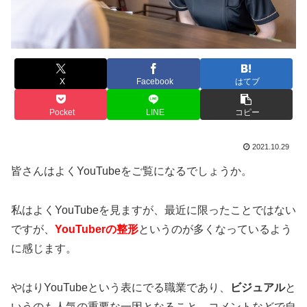
X
Facebook
はてブ
Pocket
LINE
コピー
2021.10.29
皆さんはよくYouTubeをご覧になるでしょうか。
私はよくYouTubeを見ますが、最近に限ったことではない
ですが、
YouTuberの整形
というのが多くなっている
よう
に感じます。
やはりYouTubeという表にでる職業であり、
ビジュアル
と
いうのも人気の重要な一因となる
こと、コメントなどで自