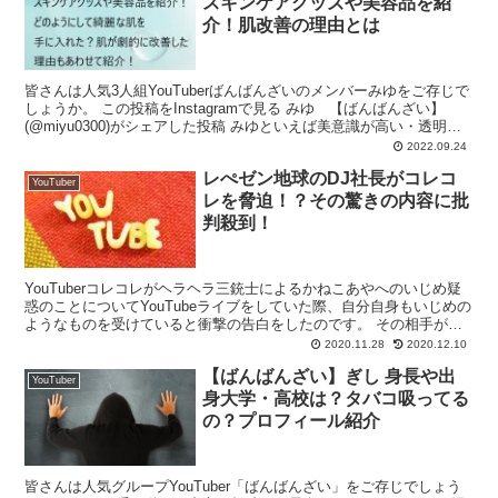
スキンケアグッズや美容品を紹
介！肌改善の理由とは
皆さんは人気3人組YouTuberばんばんざいのメンバーみゆをご存じで
しょうか。 この投稿をInstagramで見る みゆ 【ばんばんざい】
(@miyu0300)がシェアした投稿 みゆといえば美意識が高い・透明感
のある白い肌というイメ...
2022.09.24
レぺゼン地球のDJ社長がコレコ
YouTuber
レを脅迫！？その驚きの内容に批
判殺到！
YouTuberコレコレがヘラヘラ三銃士によるかねこあやへのいじめ疑
惑のことについてYouTubeライブをしていた際、自分自身もいじめの
ようなものを受けていると衝撃の告白をしたのです。 その相手がな
んと先日解散も発表されたレぺゼン地球のDJ...
2020.11.28
2020.12.10
【ばんばんざい】ぎし 身長や出
YouTuber
身大学・高校は？タバコ吸ってる
の？プロフィール紹介
皆さんは人気グループYouTuber「ばんばんざい」をご存じでしょう