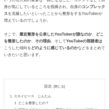
身が気にしているところを指摘され、
自身の
コンプレック
ス
を克服したい
といったことから整形をするYouTuberが
増えているのでしょうか。
そこで、
最近整形を公表したYouTuberが誰なのか
、
どこ
を整形したのか
、
その理由
、そして
YouTubeの視聴者は
こうした傾向を
どのように感じているのか
などをまとめて
いきたいと思います。
目次
スカイピース じんたん
どこを整形したの？