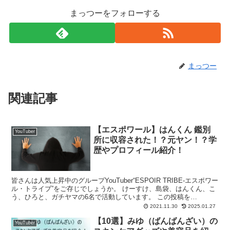
まっつーをフォローする
まっつー
関連記事
【エスポワール】はんくん 鑑別
YouTuber
所に収容された！？元ヤン！？学
歴やプロフィール紹介！
皆さんは人気上昇中のグループYouTuber“ESPOIR TRIBE-エスポワー
ル・トライブ”をご存じでしょうか。 けーすけ、島袋、はんくん、こ
う、ひろと、ガチヤマの6名で活動しています。 この投稿を
Instagramで見る けーすけ【E...
2021.11.30
2025.01.27
【10選】みゆ（ばんばんざい）の
YouTuber