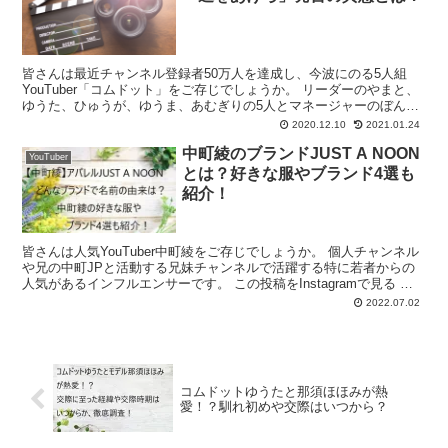
皆さんは最近チャンネル登録者50万人を達成し、今波にのる5人組
YouTuber「コムドット」をご存じでしょうか。 リーダーのやまと、
ゆうた、ひゅうが、ゆうま、あむぎりの5人とマネージャーのぼんの
計6人で活動しています。 メンバーのプロフィー...
2020.12.10
2021.01.24
中町綾のブランドJUST A NOON
YouTuber
とは？好きな服やブランド4選も
紹介！
皆さんは人気YouTuber中町綾をご存じでしょうか。 個人チャンネル
や兄の中町JPと活動する兄妹チャンネルで活躍する特に若者からの
人気があるインフルエンサーです。 この投稿をInstagramで見る 中
町綾(@ayanakamachi)が...
2022.07.02
コムドットゆうたと那須ほほみが熱
愛！？馴れ初めや交際はいつから？