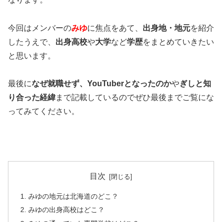
今回はメンバーの
みゆ
に焦点をあて、
出身地・地元
を紹介
したうえで、
出身高校
や
大学
など
学歴
をまとめていきたい
と思います。
最後に
なぜ就職せず、YouTuberとなったのか
や
ぎしと知
り合った経緯
まで記載しているのでぜひ最後までご覧にな
ってみてください。
目次
みゆの地元は北海道のどこ？
みゆの出身高校はどこ？