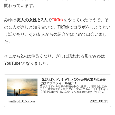
関わっています。
みゆは
友人の女性と2人
で
TikTok
をやっていた
そうで、そ
の友人がぎしと知り合いで、TikTokでコラボをしようとい
う話があり、その友人からの紹介ではじめて出会いまし
た。
そこから2人は仲良くなり、ぎしに誘われる形でみゆは
YouTuberとなりました。
【ばんばんざい】ぎし バズった男の驚きの過去
とは？プロフィール紹介！
皆さんはドッキリ系の動画を中心に投稿し、若者をはじめ
とした老若男女に人気のグループYouTuber「ばんばんざい
（2022年8月22日時点のチャンネル登録者数：236万人）
をご存じでしょうか。 男性メンバーのぎし、女性メンバー
のみゆ、るなの...
mattsu1015.com
2021.08.13