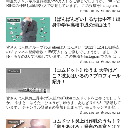
時点のチャンネル登録者数:255万人）をご存じでしょうか。 NICOと
RIHOの仲良し幼馴染2人で活動しています。 この投稿をInstagramで
見る 平成フラミ...
2022.01.15
2022.02.14
【ばんばんざい】るなは中卒！出
YouTuber
身中学や高校中退の理由は？
皆さんは人気グループYouTuberばんばんざい（2021年12月13日時点
のチャンネル登録者数：156万人）をご存じでしょうか。 ぎし・み
ゆ・るなの3人で活動しています。 この投稿をInstagramで見る ばん
ばんざい(@banbanz...
2021.12.13
2022.02.12
【コムドット】ゆうま 大学はど
YouTuber
こ？彼女はいるの？プロフィール
紹介！
皆さんは人気急上昇中の5人組YouTuberコムドットをご存じでしょう
か。 やまと、ゆうた、ひゅうが、ゆうま、あむぎりの5人で活動して
います。 チャンネル登録者の増加も止まらず、毎日チャンネル登録
者を４～5000人ほど増やし、2021年1月...
2021.01.10
2022.02.12
コムドット炎上は作戦のうち！？
YouTuber
「道をあけろ」発言の真意とは？