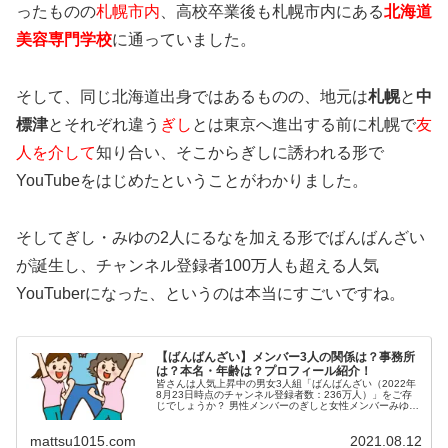
ったものの
札幌市内
、高校卒業後も
札幌市内にある
北海道
美容専門学校
に通っていました。
そして、同じ北海道出身ではあるものの、地元は
札幌
と
中
標津
とそれぞれ違う
ぎし
とは東京へ進出する前に
札幌で
友
人を介して
知り合い
、そこからぎしに誘われる形で
YouTubeをはじめたということがわかりました。
そしてぎし・みゆの2人にるなを加える形でばんばんざい
が誕生し、チャンネル登録者100万人も超える人気
YouTuberになった、というのは本当にすごいですね。
【ばんばんざい】メンバー3人の関係は？事務所
は？本名・年齢は？プロフィール紹介！
皆さんは人気上昇中の男女3人組「ばんばんざい（2022年
8月23日時点のチャンネル登録者数：236万人）」をご存
じでしょうか？ 男性メンバーのぎしと女性メンバーみゆと
るなの3人で活動しています。 この投稿をInstagramで見る
ぎし【...
mattsu1015.com
2021.08.12