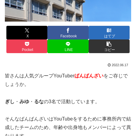
X
Facebook
はてブ
Pocket
LINE
コピー
2022.06.17
皆さんは人気グループYouTuber
ばんばんざい
をご存じで
しょうか。
ぎし
・
みゆ
・
るな
の3名で活動しています。
そんなばんばんざいはYouTubeをするために事務所内で結
成したチームのため、年齢や出身地もメンバーによって異
なります。