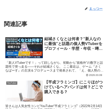
まっつー
関連記事
結城さくなとは何者？“新人なの
YouTuber
に最強”と話題の個人勢VTuberを
プロフィール・学歴・年収・噂/
炎上までテンポ良く整理！
「新人VTuberです！」って顔しながら、初動から“規格外”の数字と話
題性で突っ走る——それが結城さくな。 ここ最近は、ゲーム『さく
なばーす』の主演＆プロデュースまで発表されて、「え、個人勢のス
ケールそれ…？」と界隈がザワつきました。
2026.03.09
4gamer.nethttps://www.4gamer.net/games/9
【平成フラミンゴ】にこりほがつ
YouTuber
けているヘアバンドは何？どこで
購入できる？
皆さんは人気女性コンビYouTuber“平成フラミンゴ”（2022年2月14日