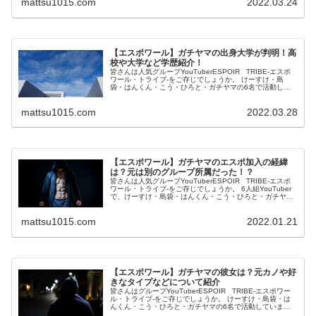
mattsu1015.com
2022.03.24
【エスポワール】ガチヤマの出身大学が判明！高
校や大学など学歴紹介！
皆さんは人気グループYouTuberESPOIR TRIBE-エスポ
ワール・トライブ‐をご存じでしょうか。 けーすけ・島
袋・はんくん・こう・ひろと・ガチヤマの6名で活動して
います。 この投稿をInstagramで見る ガチヤマ【エスホ...
mattsu1015.com
2022.03.28
【エスポワール】ガチヤマのエスポ加入の経緯
は？元は別のグループ所属だった！？
皆さんは人気グループYouTuberESPOIR TRIBE‐エスポ
ワール・トライブ‐をご存じでしょうか。 6人組YouTuber
で、けーすけ・島袋・はんくん・こう・ひろと・ガチヤマ
で活動しています。 この投稿をInstagramで見る...
mattsu1015.com
2022.01.21
【エスポワール】ガチヤマの彼女は？元カノや好
きなタイプなどについて紹介
皆さんはグループYouTuberESPOIR TRIBE‐エスポワー
ル・トライブ‐をご存じでしょうか。 けーすけ・島袋・は
んくん・こう・ひろと・ガチヤマの6名で活動していま
す。 この投稿をInstagramで見る ガチヤマ【エスポワ...