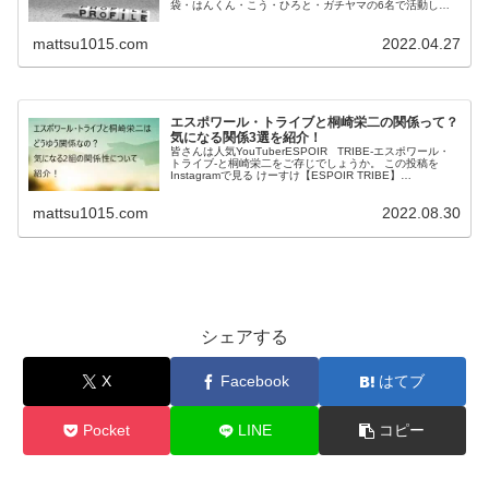
袋・はんくん・こう・ひろと・ガチヤマの6名で活動して
います。 この投稿をInstagramで見る けーすけ【ESPO...
mattsu1015.com
2022.04.27
エスポワール・トライブと桐崎栄二の関係って？
気になる関係3選を紹介！
皆さんは人気YouTuberESPOIR TRIBE-エスポワール・
トライブ-と桐崎栄二をご存じでしょうか。 この投稿を
Instagramで見る けーすけ【ESPOIR TRIBE】
(@keisuke.espoir_tribe)がシェア...
mattsu1015.com
2022.08.30
シェアする
X
Facebook
はてブ
Pocket
LINE
コピー