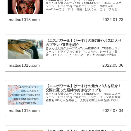
皆さんは人気グループYouTuberESPOIR TRIBE–エスポ
ワール・トライブ‐をご存じでしょうか。 男性6人組
YouTuberでけーすけ・島袋・はんくん・こう・ひろと・ガ
チヤマで活動しています。 この投稿をInstagramで見...
mattsu1015.com
2022.01.23
【エスポワール】けーすけの服7選やお気に入り
のブランド5選を紹介！
皆さんは人気グループYouTuberESPOIR TRIBE‐エスポ
ワール・トライブ‐をご存じでしょうか。 けーすけ・島
袋・はんくん・こう・ひろと・ガチヤマの6名で活動して
います。 この投稿をInstagramで見る けーすけ【ESPO...
mattsu1015.com
2022.05.06
【エスポワール】けーすけの元カノ3人を紹介！
交際に至った経緯や好きなタイプも
皆さんは人気グループYouTuberESPOIR TRIBE-エスポ
ワール・トライブ-をご存じでしょうか。 チャンネル登録
者数も100万人を突破し、人気も右肩上がりを続けている6
人組YouTuberです。 この投稿をInstagramで...
mattsu1015.com
2022.07.04