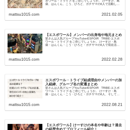
ポワール・トライブ‐をご存じでしょうか。 けーすけ、島
袋、はんくん、こう、ひろと、ガチヤマの6人で活動して
います。 チャンネル登録者は2021年11月28日時点で77....
mattsu1015.com
2021.02.05
【エスポワール】メンバーの出身地や地元まとめ
皆さんは人気グループYouTuberESPOIR TRIBE‐エスポ
ワール・トライブ‐をご存じでしょうか。 けーすけ・島
袋・はんくん・こう・ひろと・ガチヤマの6人で現在活動
しています。 エスポワールはメンバーの仲もかなり良いで
すが、実は...
mattsu1015.com
2022.02.28
エスポワール・トライブ結成理由やメンバーの加
入経緯、グループ名の変遷まとめ
皆さんは人気グループYouTuberESPOIR TRIBE-エスポ
ワール・トライブ-をご存じでしょうか。 けーすけ・島
袋・はんくん・こう・ひろと・ガチヤマの6人、そして裏
方のとーるの計7人で活動しています。 今は7人ものメンバ
ーがいる...
mattsu1015.com
2022.08.21
【エスポワール】けーすけの本名や年齢は？過去
の経歴含めてプロフィール紹介！