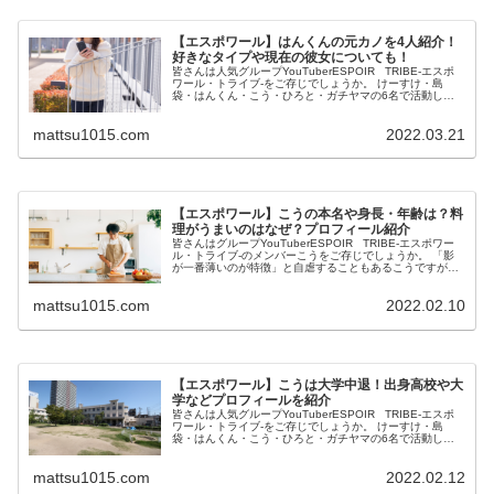
【エスポワール】はんくんの元カノを4人紹介！
好きなタイプや現在の彼女についても！
皆さんは人気グループYouTuberESPOIR TRIBE-エスポ
ワール・トライブ-をご存じでしょうか。 けーすけ・島
袋・はんくん・こう・ひろと・ガチヤマの6名で活動して
います。 この投稿をInstagramで見る はんくん 【ESP...
mattsu1015.com
2022.03.21
【エスポワール】こうの本名や身長・年齢は？料
理がうまいのはなぜ？プロフィール紹介
皆さんはグループYouTuberESPOIR TRIBE-エスポワー
ル・トライブ-のメンバーこうをご存じでしょうか。 「影
が一番薄いのが特徴」と自虐することもあるこうですが、
実は料理がものすごくうまかったり、いじられることで笑
いを生み出...
mattsu1015.com
2022.02.10
【エスポワール】こうは大学中退！出身高校や大
学などプロフィールを紹介
皆さんは人気グループYouTuberESPOIR TRIBE-エスポ
ワール・トライブ‐をご存じでしょうか。 けーすけ・島
袋・はんくん・こう・ひろと・ガチヤマの6名で活動して
います。 この投稿をInstagramで見る けーすけ【ESPO...
mattsu1015.com
2022.02.12