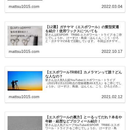
mattsu1015.com
2022.03.04
【12選】ガチヤマ（エスポワール）の髪型変遷
を紹介！使用ワックスについても
皆さんはESPOIR TRIBE-エスポワール・トライブ-をご存
じでしょうか。 けーすけ・島袋・はんくん・こう・ひろ
と・ガチヤマの6名で活動しています。 今回はガチヤマの
髪型に焦点をあて、髪型12選を紹介していきたいと思いま
す。 また何...
mattsu1015.com
2022.10.17
【エスポワールTRIBE】カメラマンって誰？どん
な人なの？
皆さんは人気5人組YouTuberエスポワール・トライブ
（2021年2月12日時点の登録者数49.6万人）をご存じでし
ょうか。 けーすけ、島袋、はんくん、こう、ひろとの5人
で活動していて、まもなくチャンネル登録者数50万人を迎
えるとともに、...
mattsu1015.com
2021.02.12
【エスポワールの裏方】とーるってだれ？本名や
年齢・経歴などプロフィール紹介！
皆さんは人気グループYouTuberESPOIR TRIBE-エスポ
ワール・トライブ-をご存じでしょうか。 けーすけ・島