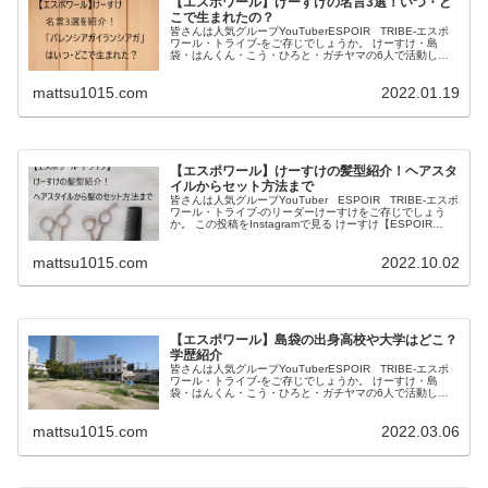
【エスポワール】けーすけの名言3選！いつ・ど
こで生まれたの？
皆さんは人気グループYouTuberESPOIR TRIBE-エスポ
ワール・トライブ‐をご存じでしょうか。 けーすけ・島
袋・はんくん・こう・ひろと・ガチヤマの6人で活動して
います。 この投稿をInstagramで見る けーすけ【ESPO...
mattsu1015.com
2022.01.19
【エスポワール】けーすけの髪型紹介！ヘアスタ
イルからセット方法まで
皆さんは人気グループYouTuber ESPOIR TRIBE-エスポ
ワール・トライブ-のリーダーけーすけをご存じでしょう
か。 この投稿をInstagramで見る けーすけ【ESPOIR
TRIBE】(@keisuke.espoir...
mattsu1015.com
2022.10.02
【エスポワール】島袋の出身高校や大学はどこ？
学歴紹介
皆さんは人気グループYouTuberESPOIR TRIBE-エスポ
ワール・トライブ-をご存じでしょうか。 けーすけ・島
袋・はんくん・こう・ひろと・ガチヤマの6人で活動して
います。 この投稿をInstagramで見る けーすけ【ESPO...
mattsu1015.com
2022.03.06