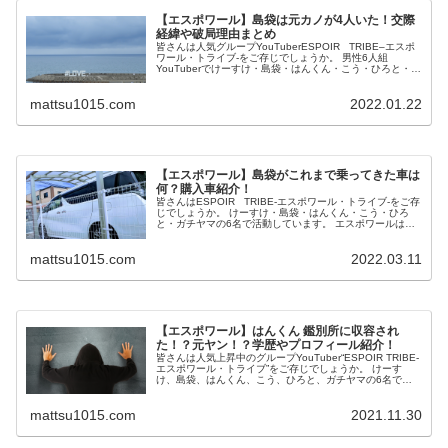
【エスポワール】島袋は元カノが4人いた！交際
経緯や破局理由まとめ
皆さんは人気グループYouTuberESPOIR TRIBE–エスポ
ワール・トライブ‐をご存じでしょうか。 男性6人組
YouTuberでけーすけ・島袋・はんくん・こう・ひろと・ガ
チヤマで活動しています。 この投稿をInstagramで見...
mattsu1015.com
2022.01.22
【エスポワール】島袋がこれまで乗ってきた車は
何？購入車紹介！
皆さんはESPOIR TRIBE‐エスポワール・トライブ-をご存
じでしょうか。 けーすけ・島袋・はんくん・こう・ひろ
と・ガチヤマの6名で活動しています。 エスポワールは車
企画も多く、車を運転したりする機会があり、運転ができ
るメンバーが多...
mattsu1015.com
2022.03.11
【エスポワール】はんくん 鑑別所に収容され
た！？元ヤン！？学歴やプロフィール紹介！
皆さんは人気上昇中のグループYouTuber“ESPOIR TRIBE-
エスポワール・トライブ”をご存じでしょうか。 けーす
け、島袋、はんくん、こう、ひろと、ガチヤマの6名で活
動しています。 この投稿をInstagramで見る けーすけ
【E...
mattsu1015.com
2021.11.30