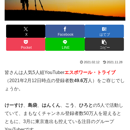
X
Facebook
はてブ
Pocket
LINE
コピー
2021.02.12
2021.11.28
皆さんは人気5人組YouTuber
エスポワール・トライブ
（2021年2月12日時点の登録者数
49.6万
人）をご存じでし
ょうか。
けーすけ
、
島袋
、
はんくん
、
こう
、
ひろと
の5人で活動
し
ていて、まもなくチャンネル登録者数50万人を迎えると
ともに、3月に
東京進出も控えている
注目のグループ
YouTuberです。