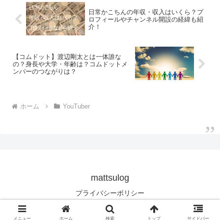
日常かこちんの年収・収入はいくら？プ
ロフィールやチャンネル開設の経緯も紹
介！
【コムドット】渡辺剛太とは一体誰な
の？身長や大学・年齢は？コムドットメ
ンバーのつながりは？
ホーム
YouTuber
mattsulog
プライバシーポリシー
© 2020 mattsulog.
メニュー
ホーム
検索
トップ
サイドバー