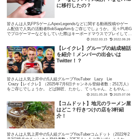
に移行したの？
皆さんは人気FPSゲームApexLegendsなどに関する動画投稿やゲー
ム配信で人気の活動者BobSappAimをご存じでしょうか。 元々PUBG
でプロゲーマーなどをしていた際はキーボードマウスでプレイしてい
たのですが、APEXを機にPAD...
2022.03.15
2022.06.26
【レイクレ】グループの結成秘話
YouTuber
を紹介！メンバーの出会いは
Twitter！？
皆さんは人気上昇中の5人組グループYouTuber Lazy Lie
Crazy【レイクレ】（2025年7月6日チャンネル登録者数：251万人）
をご存じでしょうか。 どば師匠、たかし、てっちゃん、ともやん、
ぺろ愛男爵の関西出身の...
2021.05.28
2025.07.06
【コムドット】地元のラーメン屋
YouTuber
はどこ？行きつけの店を3軒紹
介！
皆さんは人気上昇中の5人組グループYouTuberコムドット（2022年2