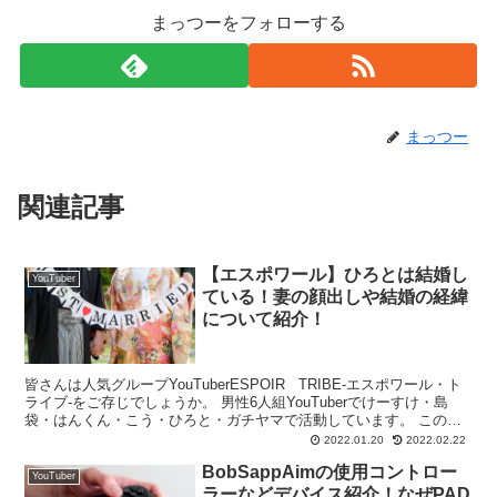
まっつーをフォローする
まっつー
関連記事
【エスポワール】ひろとは結婚し
YouTuber
ている！妻の顔出しや結婚の経緯
について紹介！
皆さんは人気グループYouTuberESPOIR TRIBE-エスポワール・ト
ライブ‐をご存じでしょうか。 男性6人組YouTuberでけーすけ・島
袋・はんくん・こう・ひろと・ガチヤマで活動しています。 この投
稿をInstagramで見...
2022.01.20
2022.02.22
BobSappAimの使用コントロー
YouTuber
ラーなどデバイス紹介！なぜPAD