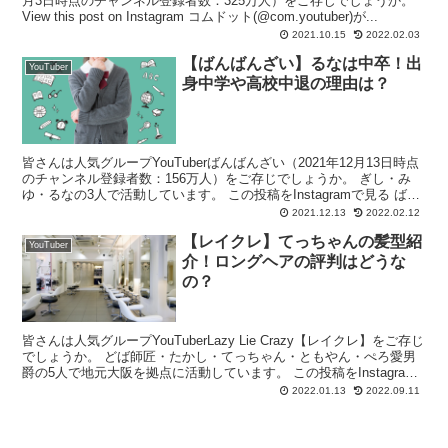
月3日時点のチャンネル登録者数：325万人）をご存じでしょうか。
View this post on Instagram コムドット(@com.youtuber)が...
2021.10.15
2022.02.03
【ばんばんざい】るなは中卒！出
YouTuber
身中学や高校中退の理由は？
皆さんは人気グループYouTuberばんばんざい（2021年12月13日時点
のチャンネル登録者数：156万人）をご存じでしょうか。 ぎし・み
ゆ・るなの3人で活動しています。 この投稿をInstagramで見る ばん
ばんざい(@banbanz...
2021.12.13
2022.02.12
【レイクレ】てっちゃんの髪型紹
YouTuber
介！ロングヘアの評判はどうな
の？
皆さんは人気グループYouTuberLazy Lie Crazy【レイクレ】をご存じ
でしょうか。 どば師匠・たかし・てっちゃん・ともやん・ぺろ愛男
爵の5人で地元大阪を拠点に活動しています。 この投稿をInstagram
で見る どば師匠【...
2022.01.13
2022.09.11