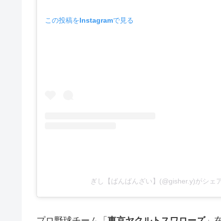
この投稿をInstagramで見る
ぎし【ばんばんざい】(@gisher.y)が
プロ野球チーム
「
東京ヤクルトスワローズ
」