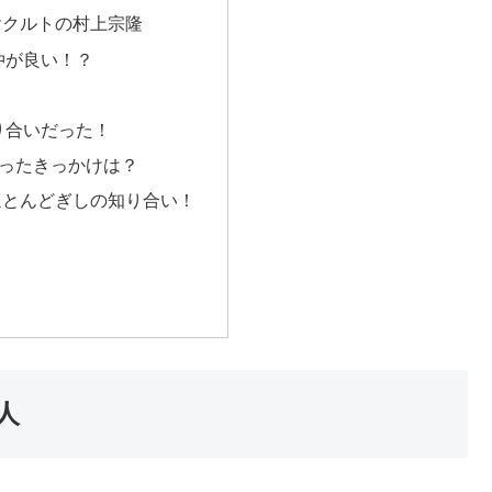
ヤクルトの村上宗隆
仲が良い！？
り合いだった！
合ったきっかけは？
ほとんどぎしの知り合い！
人