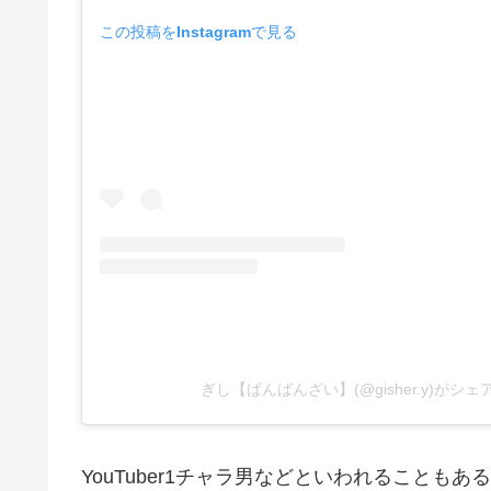
この投稿をInstagramで見る
ぎし【ばんばんざい】(@gisher.y)が
YouTuber1チャラ男
などといわれることもある