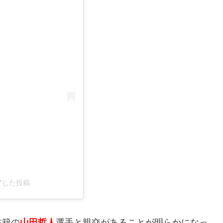
シェアした投稿
在籍の
山田哲人
選手と親交がある
ことが明らかになっ