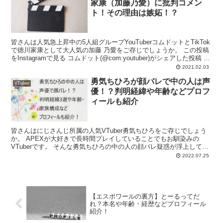
家康（加藤乃愛）に批判コメン
ト！その理由は嫉妬！？
皆さんは人気急上昇中の5人組グループYouTuberコムドットとTikTok
で徳川家康として大人気の加藤 乃愛をご存じでしょうか。 この投稿
をInstagramで見る コムドット(@com.youtuber)がシェアした投稿 こ
の投稿をI...
2021.02.03
勇気ちひろが顔バレで中の人は声
VTuber
優！？判明経緯や年齢などプロフ
ィールも紹介
皆さんはにじさんじ所属の人気VTuber勇気ちひろをご存じでしょう
か。 APEXが大好きで長時間プレイしていることでもお馴染みの
VTuberです。 そんな勇気ちひろの中の人の顔バレ疑惑が浮上してい
るのです。 今回は勇気ちひろの中の人やその顔...
2022.07.25
【エスポワールの裏方】とーるってだ
れ？本名や年齢・経歴などプロフィール
紹介！