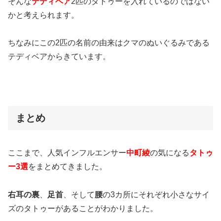
そんな
テディベア
2匹のタトゥー
を入れているのではない
かと考えられます。
ちなみにこの2匹の名前の由来はクマのぬいぐるみである
テディベアからきています。
まとめ
ここまで、人気インフルエンサー
中町綾
の気になる
タトゥ
ー3選
をまとめてきました。
右耳の裏
、
足首
、そして
腰
の3カ所
にそれぞれ小さなサイ
ズのタトゥーがあることがわかりました。