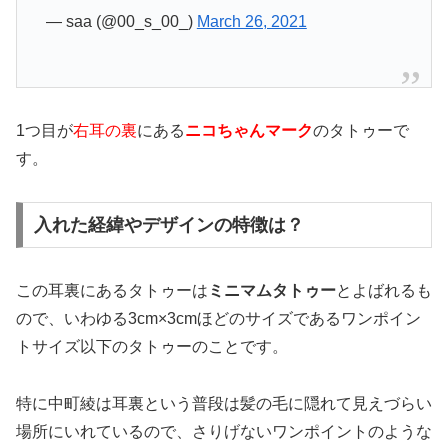
— saa (@00_s_00_)
March 26, 2021
1つ目が
右耳の裏
にある
ニコちゃんマーク
のタトゥー
で
す。
入れた経緯やデザインの特徴は？
この耳裏にあるタトゥーは
ミニマムタトゥー
とよばれるも
ので、いわゆる3cm×3cmほどのサイズであるワンポイン
トサイズ以下のタトゥーのことです。
特に中町綾は耳裏という普段は髪の毛に隠れて見えづらい
場所にいれているので、さりげないワンポイントのような