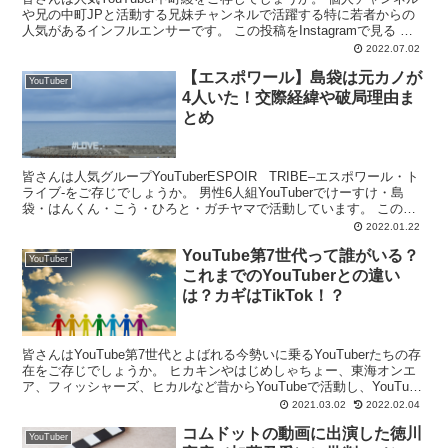
や兄の中町JPと活動する兄妹チャンネルで活躍する特に若者からの
人気があるインフルエンサーです。 この投稿をInstagramで見る 中
町綾(@ayanakamachi)が...
2022.07.02
【エスポワール】島袋は元カノが
YouTuber
4人いた！交際経緯や破局理由ま
とめ
皆さんは人気グループYouTuberESPOIR TRIBE–エスポワール・ト
ライブ‐をご存じでしょうか。 男性6人組YouTuberでけーすけ・島
袋・はんくん・こう・ひろと・ガチヤマで活動しています。 この投
稿をInstagramで見...
2022.01.22
YouTube第7世代って誰がいる？
YouTuber
これまでのYouTuberとの違い
は？カギはTikTok！？
皆さんはYouTube第7世代とよばれる今勢いに乗るYouTuberたちの存
在をご存じでしょうか。 ヒカキンやはじめしゃちょー、東海オンエ
ア、フィッシャーズ、ヒカルなど昔からYouTubeで活動し、YouTube
の人気をつくってきた方々がい...
2021.03.02
2022.02.04
コムドットの動画に出演した徳川
YouTuber