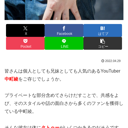
X
Facebook
はてブ
Pocket
LINE
コピー
2022.04.29
皆さんは個人としても兄妹としても人気のあるYouTuber
中町綾
をご存じでしょうか。
プライベートな部分含めてさらけだすことで、共感をよ
び、そのスタイルや話の面白さから多くのファンを獲得し
ている中町綾。
そんな彼女は体に
タトゥー
がいくつかあるのだそうです。