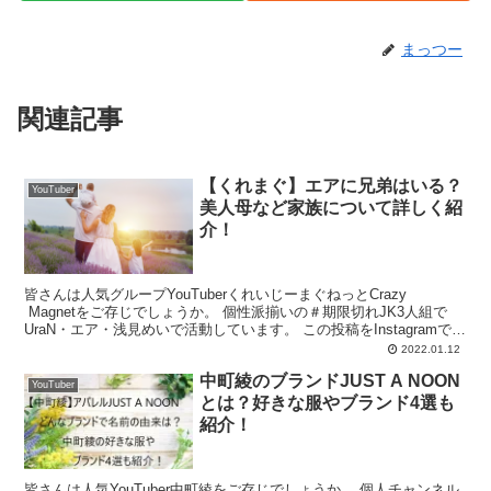
まっつー
関連記事
【くれまぐ】エアに兄弟はいる？
YouTuber
美人母など家族について詳しく紹
介！
皆さんは人気グループYouTuberくれいじーまぐねっとCrazy
Magnetをご存じでしょうか。 個性派揃いの＃期限切れJK3人組で
UraN・エア・浅見めいで活動しています。 この投稿をInstagramで見
る UraN(@luv0...
2022.01.12
中町綾のブランドJUST A NOON
YouTuber
とは？好きな服やブランド4選も
紹介！
皆さんは人気YouTuber中町綾をご存じでしょうか。 個人チャンネル