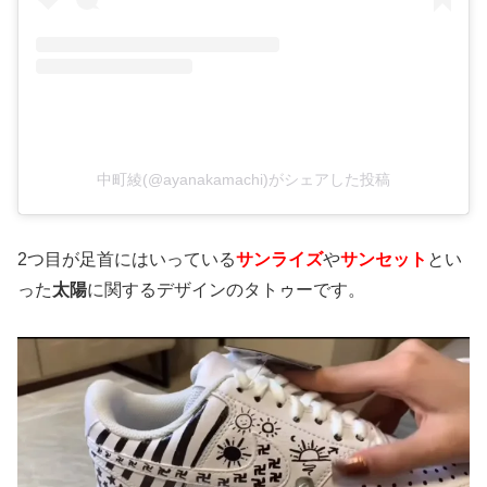
中町綾(@ayanakamachi)がシェアした投稿
2つ目が足首にはいっている
サンライズ
や
サンセット
とい
った
太陽
に関するデザインのタトゥー
です。