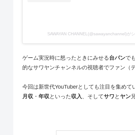
SAWAYAN CHANNEL(@sawayanchanne
ゲーム実況時に怒ったときにみせる
台パン
でも
的なサワヤンチャンネルの視聴者でファン（
今回は新世代YouTuberとしても注目を集めて
月収
・
年収
といった
収入
、そして
サワ
と
ヤン