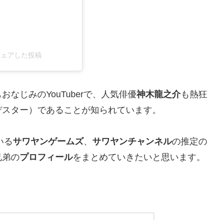
l)がシェアした投稿
おなじみのYouTuberで、人気俳優
神木龍之介
も熱狂
デスター）であることが知られています。
いる
サワヤンゲームズ
、
サワヤンチャンネル
の推定の
兄弟の
プロフィール
をまとめていきたいと思います。