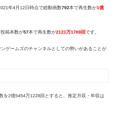
021年4月12日時点で総動画数
792
本で再生数が
1億
画投稿本数が
57
本で再生数が
2121万1769回
です。
ヤンゲームズのチャンネルとしての勢いがあることが
生数を2億5454万1228回とすると、推定月収・年収は