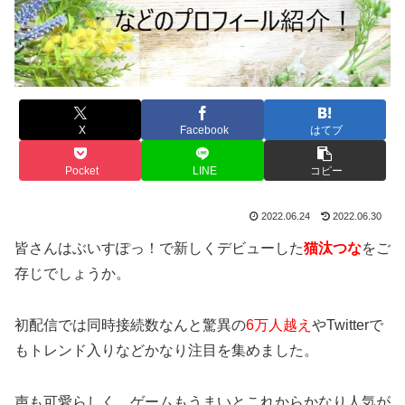
X
Facebook
はてブ
Pocket
LINE
コピー
2022.06.24
2022.06.30
皆さんはぶいすぽっ！で新しくデビューした
猫汰つな
をご
存じでしょうか。
初配信では同時接続数なんと驚異の
6万人越え
やTwitterで
もトレンド入りなどかなり注目を集めました。
声も可愛らしく、ゲームもうまいとこれからかなり人気が