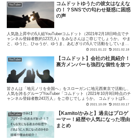
コムドットゆうたの彼女はなえな
YouTuber
の！？SNSでの匂わせ疑惑に困惑
の声
人気急上昇中の5人組YouTuberコムドット（2021年2月18日時点でチ
ャンネル登録者数約123万人）をみなさんはご存じでしょうか。 やま
と、ゆうた、ひゅうが、ゆうま、あむぎりの5人で活動をしていま
す。 トークや企画の面白さはもちろん顔...
2021.01.22
2021.02.18
【コムドット】会社の社員紹介！
YouTuber
裏方メンバーも強烈な個性を放つ
皆さんは「地元ノリを全国へ」をスローガンに地元西東京で活動し、
人気を誇るグループYouTuber「コムドット（2021年10月9日時点のチ
ャンネル登録者数243万人」をご存じでしょうか。 コムドットは5人
組でリーダーのやまと、ゆうた、ゆうま...
2021.10.09
2022.03.17
【Kamito/かみと】過去はプロゲ
YouTuber
ーマー！経歴や人気になった理由
まとめ