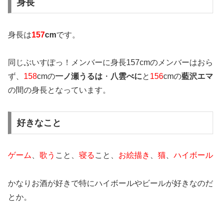
身長
身長は
157
cm
です。
同じぶいすぽっ！メンバーに身長157cmのメンバーはおら
ず、
158
cmの
一ノ瀬うるは
・
八雲べに
と
156
cmの
藍沢エマ
の間の身長
となっています。
好きなこと
ゲーム
、
歌う
こと、
寝る
こと、
お絵描き
、
猫
、
ハイボール
かなりお酒が好きで特にハイボールやビールが好きなのだ
とか。