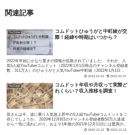
関連記事
コムドットひゅうがと中町綾が交
YouTuber
際！経緯や時期はいつから？
2022年年始にかなり驚きの情報が拡散されていました。 それが、人
気5人組YouTuberコムドット（2022年1月1日時点のチャンネル登録者
数：311万人）のひゅうがと人気YouTuber中町綾（2022年1月1日の
チャンネル登録者数：1...
2022.01.01
2022.01.07
コムドット年収や月収って実際ど
YouTuber
れくらい？収入推移を調査！
皆さんは今、波に乗り人気急上昇中の5人組YouTuberコムドットをご
存じでしょうか。 2020年12月8日のチャンネル登録者数50万人達成
から一気に流れにのり、およそ1年後の2021年12月11日には驚異の登
録者300万人を達成しました。...
2020.12.12
2021.12.15