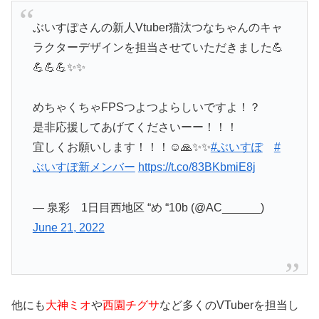
ぶいすぽさんの新人Vtuber猫汰つなちゃんのキャ
ラクターデザインを担当させていただきました💪
💪💪💪✨✨
めちゃくちゃFPSつよつよらしいですよ！？
是非応援してあげてくださいーー！！！
宜しくお願いします！！！☺️🙏✨✨
#ぶいすぽ
#
ぶいすぽ新メンバー
https://t.co/83BKbmiE8j
— 泉彩 1日目西地区 “め “10b (@AC______)
June 21, 2022
他にも
大神ミオ
や
西園チグサ
など
多くのVTuberを担当し