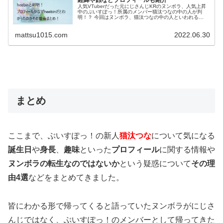
人気VTuberだった元にじさんじKRのヌンボラ、人気上昇
中のぶいすぽっ！所属のメンバー猫汰つなの中の人が判
明！？ 今回はヌンボラ、猫汰つなの中の人といわれる
heebinという人物について、顔や年齢・大学などのプロフ
ィールや過去の経歴、なぜ...
mattsu1015.com
2022.06.30
まとめ
ここまで、ぶいすぽっ！の新人
猫汰つな
について気になる
誕生日
や
身長
、
趣味
といった
プロフィール
に関する情報や
ヌンボラの転生なのではないか
という疑惑について
その理
由4選
などをまとめてきました。
皆にわかる形で帰ってくると語っていたヌンボラがにじさ
んじではなく、ぶいすぽっ！のメンバーとして帰ってきた