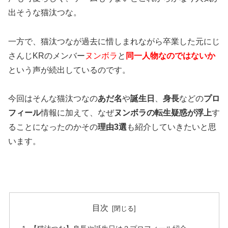
出そうな猫汰つな。
一方で、猫汰つなが過去に惜しまれながら卒業した
元にじ
さんじKRのメンバー
ヌンボラ
と
同一人物なのではないか
という声が続出しているのです。
今回はそんな猫汰つなの
あだ名
や
誕生日
、
身長
などの
プロ
フィール
情報に加えて、
なぜ
ヌンボラの転生疑惑が浮上
す
ることになったのかその
理由3選
も紹介していきたいと思
います。
目次