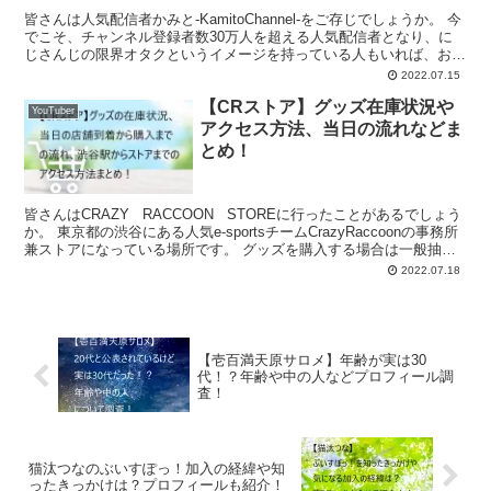
皆さんは人気配信者かみと-KamitoChannel-をご存じでしょうか。 今
でこそ、チャンネル登録者数30万人を超える人気配信者となり、に
じさんじの限界オタクというイメージを持っている人もいれば、おれ
あぽの人というイメージを持っている方も...
2022.07.15
【CRストア】グッズ在庫状況や
YouTuber
アクセス方法、当日の流れなどま
とめ！
皆さんはCRAZY RACCOON STOREに行ったことがあるでしょう
か。 東京都の渋谷にある人気e-sportsチームCrazyRaccoonの事務所
兼ストアになっている場所です。 グッズを購入する場合は一般抽選
に当選しないと入...
2022.07.18
【壱百満天原サロメ】年齢が実は30
代！？年齢や中の人などプロフィール調
査！
猫汰つなのぶいすぽっ！加入の経緯や知
ったきっかけは？プロフィールも紹介！