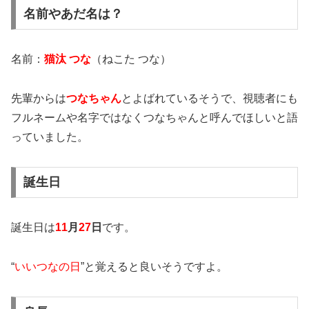
名前やあだ名は？
名前：
猫汰 つな
（ねこた つな）
先輩からは
つなちゃん
とよばれているそうで、
視聴者にも
フルネームや名字ではなく
つなちゃんと呼んでほしい
と語
っていました。
誕生日
誕生日は
11
月
27
日
です。
“
いいつなの日
”と覚えると良いそうですよ。