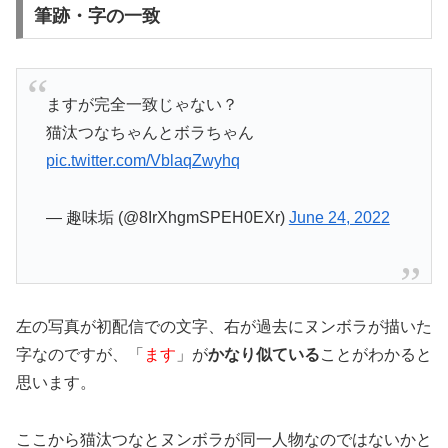
筆跡・字の一致
ますが完全一致じゃない？
猫汰つなちゃんとボラちゃん
pic.twitter.com/VblaqZwyhq
— 趣味垢 (@8IrXhgmSPEH0EXr)
June 24, 2022
左の写真が初配信での文字、右が過去にヌンボラが描いた
字なのですが、
「
ます
」が
かなり似ている
ことがわかると
思います。
ここから猫汰つなとヌンボラが同一人物なのではないかと