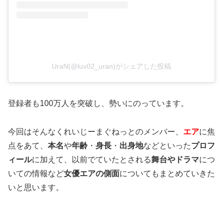
UraN(@luv02_uran)がシェアした投稿
登録者も100万人を突破し、勢いにのっています。
今回はそんなくれいじーまぐねっとのメンバー、
エア
に焦
点をあて、
本名
や
年齢
・
身長
・
出身地
などといった
プロフ
ィール
に加えて、以前でていたとされる
舞台やドラマ
につ
いての情報など
女優エアの側面
についてもまとめていきた
いと思います。