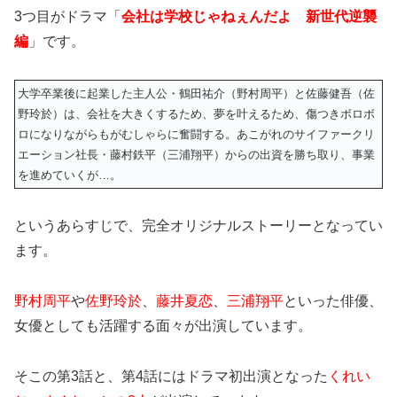
3つ目が
ドラマ「
会社は学校じゃねぇんだよ 新世代逆襲
編
」です。
大学卒業後に起業した主人公・鶴田祐介（野村周平）と佐藤健吾（佐
野玲於）は、会社を大きくするため、夢を叶えるため、傷つきボロボ
ロになりながらもがむしゃらに奮闘する。あこがれのサイファークリ
エーション社長・藤村鉄平（三浦翔平）からの出資を勝ち取り、事業
を進めていくが…。
というあらすじで、完全オリジナルストーリーとなってい
ます。
野村周平
や
佐野玲於
、
藤井夏恋
、
三浦翔平
といった俳優、
女優としても活躍する面々が出演しています。
そこの第3話と、第4話には
ドラマ初出演となった
くれい