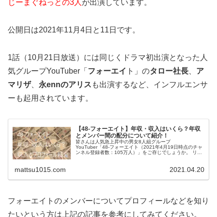
じーまぐねっとの3人
が出演
しています。
公開日は2021年11月4日と11日です。
1話（10月21日放送）には同じくドラマ初出演となった人
気グループYouTuber
「
フォーエイ
ト」の
タロー社長
、
ア
マリザ
、
永ennのアリス
も出演
するなど、インフルエンサ
ーも起用されています。
【48‐フォーエイト】年収・収入はいくら？年収
とメンバー間の配分について紹介！
皆さんは人気急上昇中の男女8人組グループ
YouTuber「48‐フォーエイト（2021年4月19日時点のチャ
ンネル登録者数：105万人）」をご存じでしょうか。 リー
ダーのこたつを筆頭に、わかゔぁ、アマリザ、タロー社
長、enn、ゑむ氏、音羽、...
mattsu1015.com
2021.04.20
フォーエイトのメンバーについてプロフィールなどを知り
たいという方は上記の記事を参考にしてみてください。