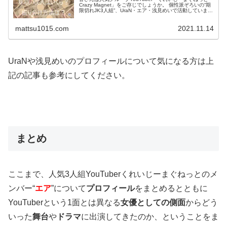
Crazy Magnet」をご存じでしょうか。 個性派ぞろいの“期
限切れJK3人組”、UraN・エア・浅見めいで活動していま
す。 この投稿をInstagramで見る UraN(@l...
mattsu1015.com
2021.11.14
UraNや浅見めいのプロフィールについて気になる方は上
記の記事も参考にしてください。
まとめ
ここまで、人気3人組YouTuberくれいじーまぐねっとのメ
ンバー“
エア
”について
プロフィール
をまとめるとともに
YouTuberという1面とは異なる
女優としての側面
からどう
いった
舞台
や
ドラマ
に出演してきたのか
、ということをま