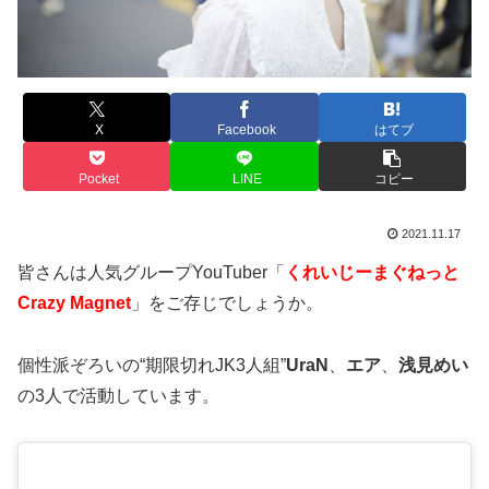
X
Facebook
はてブ
Pocket
LINE
コピー
2021.11.17
皆さんは人気グループYouTuber「
くれいじーまぐねっと
Crazy Magnet
」をご存じでしょうか。
個性派ぞろいの“期限切れJK3人組
”
UraN
、
エア
、
浅見めい
の3人で活動しています。