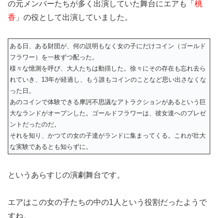
の元メンバーたちが多く出演していた舞台に
エアも「
桃
香
」の役として出演
していました。
ある日、ある財団が、何の説明もなく女の子にだけコイン（ゴールド
フラワー）を一枚ずつ配った。
様々な憶測を呼び、大人たちは動揺した。徐々にその存在も忘れ去ら
れていき、13年が経過し、もう誰もコインのことなど思い出さなくな
った日。
あのコインで体験できる摩訶不思議なアトラクションがあるという巨
大なランドがオープンした。ゴールドフラワーは、彼女達へのプレゼ
ントだったのだ。
それを知り、かつての女の子達がランドに集まってくる。これが壮大
な実験であるとも知らずに。
というあらすじの演劇舞台です。
エアはこの女の子たちの中の1人という役割だったようで
すね。