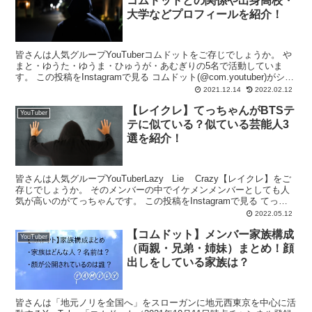
コムドットとの関係や出身高校・
大学などプロフィールを紹介！
皆さんは人気グループYouTuberコムドットをご存じでしょうか。 や
まと・ゆうた・ゆうま・ひゅうが・あむぎりの5名で活動していま
す。 この投稿をInstagramで見る コムドット(@com.youtuber)がシェ
アした投稿 そんなコ...
2021.12.14
2022.02.12
【レイクレ】てっちゃんがBTSテ
YouTuber
テに似ている？似ている芸能人3
選を紹介！
皆さんは人気グループYouTuberLazy Lie Crazy【レイクレ】をご
存じでしょうか。 そのメンバーの中でイケメンメンバーとしても人
気が高いのがてっちゃんです。 この投稿をInstagramで見る てっち
ゃん【レイクレ】...
2022.05.12
【コムドット】メンバー家族構成
YouTuber
（両親・兄弟・姉妹）まとめ！顔
出しをしている家族は？
皆さんは「地元ノリを全国へ」をスローガンに地元西東京を中心に活