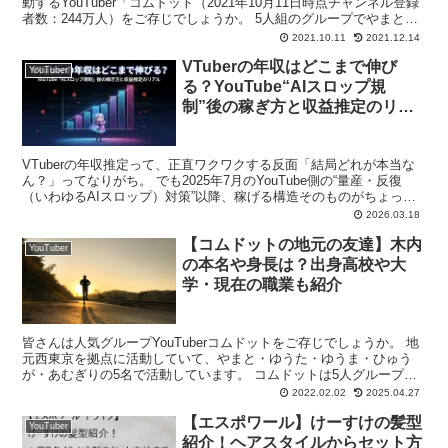
動するYouTuber「コムドット（2021年10月11日時点チャンネル登録
者数：244万人）をご存じでしょうか。 5人組のグループでやまと、
ゆうた、ゆうま、ひゅうが、あむぎりで...
2021.10.11
2021.12.14
VTuberの年収はどこまで伸び
YouTuber
る？YouTube“AIスロップ規
制”後の稼ぎ方と収益推定のリア
ル
VTuberの年収推定って、正直ワクワクする反面「結局どれが本当な
ん？」ってなりがち。 でも2025年7月のYouTube側の“量産・反復
（いわゆるAIスロップ）対策”以降、稼げる構造そのものがちょっと
変わってきたのも事実です。
2026.03.18
windowscentral.comhttps://www.windowscentral
【コムドットの地元の友達】木内
YouTuber
の本名や身長は？出身高校や大
学・現在の職業も紹介
皆さんは人気グループYouTuberコムドットをご存じでしょうか。 地
元西東京を拠点に活動していて、やまと・ゆうた・ゆうま・ひゅう
が・あむぎりの5名で活動しています。 コムドットは5人グループで
すが、地元の友達で遊ぶときは10人グループにな...
2022.02.02
2025.04.27
【エスポワール】けーすけの髪型
YouTuber
紹介！ヘアスタイルからセット方