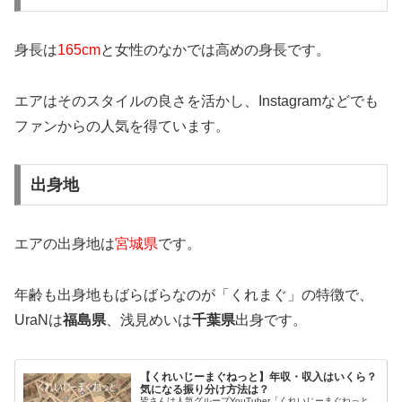
身長は
165cm
と女性のなかでは高めの身長です。
エアはそのスタイルの良さを活かし、Instagramなどでも
ファンからの人気を得ています。
出身地
エアの出身地は
宮城県
です。
年齢も出身地もばらばらなのが「くれまぐ」の特徴で、
UraNは
福島県
、浅見めいは
千葉県
出身です。
【くれいじーまぐねっと】年収・収入はいくら？
気になる振り分け方法は？
皆さんは人気グループYouTuber「くれいじーまぐねっと