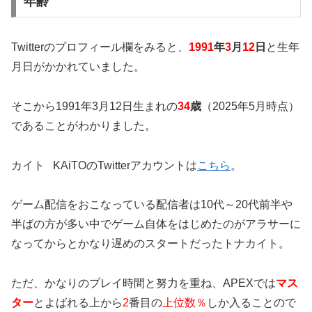
年齢
Twitterのプロフィール欄をみると、
1991
年
3
月
12
日
と生年
月日がかかれていました。
そこから
1991年3月12日生まれの
34
歳
（2025年5月時点）
であることがわかりました。
カイト KAiTOのTwitterアカウントは
こちら
。
ゲーム配信をおこなっている配信者は10代～20代前半や
半ばの方が多い中でゲーム自体をはじめたのがアラサーに
なってからとかなり遅めのスタートだったトナカイト。
ただ、かなりのプレイ時間と努力を重ね、APEXでは
マス
ター
とよばれる
上から
2
番目の
上位数％
しか入ることので