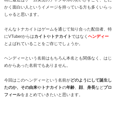
かく面白い人というイメージを持っている方も多くいらっ
しゃると思います。
そんなトナカイトはゲームを通じて知り合った配信者、特
にVTuberからは
カイト
や
トナカイト
ではなく
ヘンディー
とよばれている
ことをご存じでしょうか。
ヘンディーという名前はもちろん本名とも関係なく、はじ
めからあった名前でもありません。
今回はこのヘンディーという名前が
どのようにして誕生し
たのか、その由来
や
トナカイト
の
年齢
、
顔
、
身長
など
プロ
フィール
をまとめていきたいと思います。