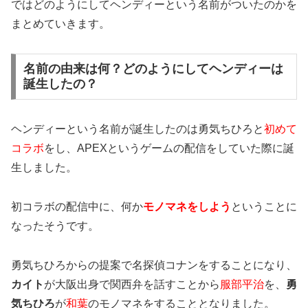
ではどのようにしてヘンディーという名前がついたのかを
まとめていきます。
名前の由来は何？どのようにしてヘンディーは
誕生したの？
ヘンディーという名前が誕生したのは
勇気ちひろと
初めて
コラボ
をし、APEXというゲームの配信をしていた際
に誕
生しました。
初コラボの配信中に、何か
モノマネをしよう
ということに
なったそうです。
勇気ちひろからの提案で名探偵コナンをすることになり、
カイト
が
大阪出身で関西弁を話すことから
服部平治
を、
勇
気ちひろ
が
和葉
のモノマネをすることとなりました。