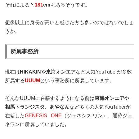
それによると
181
cm
もあるそうです。
想像以上に身長が高いと感じた方も多いのではないでしょ
うか。
所属事務所
現在は
HIKAKIN
や
東海オンエア
など人気YouTuberが多数
所属する
UUUM
という事務所に所属しています。
そんなUUUMに在籍するようになる前は
東海オンエア
や
相馬トランジスタ
、
あやなん
など
多くの人気YouTuberが
在籍した
GENESIS ONE
（ジェネシス ワン）、通称ジェ
ネワン
に所属していました。