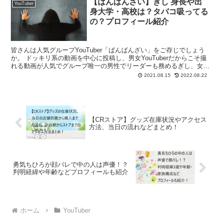
【ばんばんざい】ぎし 身長や出
YouTuber
身大学・高校は？タバコ吸ってる
の？プロフィール紹介
皆さんは人気グループYouTuber「ばんばんざい」をご存じでしょう
か。 ドッキリ系の動画を中心に投稿し、男女YouTuberだからこそ撮
れる動画が人気でグループ唯一の男性でリーダーも務めるぎし、女性
メンバーのみゆ、るなの3人で活動していま...
2021.08.15
2022.08.22
【CRストア】グッズ在庫状況やアクセス
方法、当日の流れなどまとめ！
勇気ちひろが顔バレで中の人は声優！？
判明経緯や年齢などプロフィールも紹介
ホーム
YouTuber