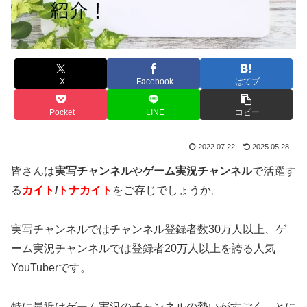
X
Facebook
はてブ
Pocket
LINE
コピー
2022.07.22
2025.05.28
皆さんは
実写チャンネル
や
ゲーム実況チャンネル
で活躍す
る
カイト
/
トナカイト
をご存じでしょうか。
実写チャンネルではチャンネル登録者数30万人以上、ゲ
ーム実況チャンネルでは登録者20万人以上を誇る人気
YouTuberです。
特に最近はゲーム実況のチャンネルの勢いがすごく、とに