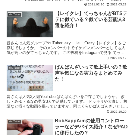
の5人で活動しています。 ...
2021.02.26
2022.05.23
【レイクレ】てっちゃんがBTSテ
YouTuber
テに似ている？似ている芸能人3
選を紹介！
皆さんは人気グループYouTuberLazy Lie Crazy【レイクレ】をご
存じでしょうか。 そのメンバーの中でイケメンメンバーとしても人
気が高いのがてっちゃんです。 この投稿をInstagramで見る てっち
ゃん【レイクレ】...
2022.05.12
ばんばんざいって歌上手いの？歌
YouTuber
声や気になる実力をまとめてみ
た！
皆さんは人気3人組YouTuberばんばんざいをご存じでしょうか。 ぎ
し・みゆ・るなの男女3人で活動しています。 ドッキリや大食い、検
証など様々な動画を撮っていますが、同じくらいばんばんざいとして
イメージが強いのが歌ってみたです。 ばんばん...
2022.10.20
BobSappAimの使用コントロー
YouTuber
ラーなどデバイス紹介！なぜPAD
に移行したの？