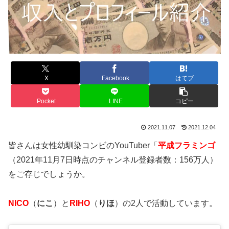
X
Facebook
はてブ
Pocket
LINE
コピー
2021.11.07
2021.12.04
皆さんは女性幼馴染コンビのYouTuber「
平成フラミンゴ
（2021年11月7日時点のチャンネル登録者数：156万人）
をご存じでしょうか。
NICO
（
にこ
）と
RIHO
（
りほ
）の2人で活動しています。