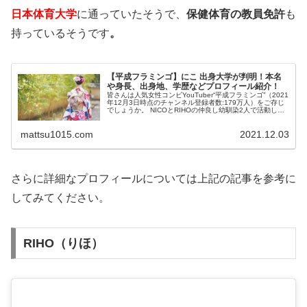
日本体育大学
に通っていたそうで、
保健体育の教員免許
も
持っているそうです
。
【平成フラミンゴ】にこ 出身大学が判明！本名
や身長、出身地、学歴などプロフィール紹介！
皆さんは人気女性コンビYouTuber“平成フラミンゴ”（2021
年12月3日時点のチャンネル登録者数:179万人）をご存じ
でしょうか。 NICOとRIHOの仲良し幼馴染2人で活動して
います。 この投稿をInstagramで見る 平成フラミ...
mattsu1015.com
2021.12.03
さらに詳細なプロフィールについては上記の記事を参考に
してみてください。
RIHO（りほ）