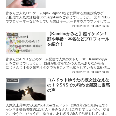
皆さんは人気FPSゲームApexLegendsなどに関する動画投稿やゲー
ム配信で人気の活動者BobSappAimをご存じでしょうか。 元々PUBG
でプロゲーマーなどをしていた際はキーボードマウスでプレイしてい
たのですが、APEXを機にPAD...
2022.03.15
2022.06.26
【Kamito/かみと】超イケメン！
YouTuber
顔や年齢・本名などプロフィール
を紹介！
皆さんはAPEXなどのゲーム配信で人気のストリーマーKamito/かみ
とをご存じでしょうか。 自身が配信者でかつ人気もありながらも、
にじさんじオタク限界オタクであることでも知られている人気配信者
です。 そんなKamito/かみとは顔出しは基...
2022.07.10
2022.08.19
コムドットゆうたの彼女はなえな
YouTuber
の！？SNSでの匂わせ疑惑に困惑
の声
人気急上昇中の5人組YouTuberコムドット（2021年2月18日時点でチ
ャンネル登録者数約123万人）をみなさんはご存じでしょうか。 やま
と、ゆうた、ひゅうが、ゆうま、あむぎりの5人で活動をしていま