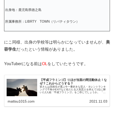
出身地：鹿児島県徳之島
所属事務所：LIBRTY TOWN（リバティタウン）
にこ同様、出身の学校等は明らかになっていませんが、
美
容学生
だったという情報がありました。
YouTuberになる前は
OL
をしていたそうです。
【平成フラミンゴ】りほが当面の間活動休止！な
ぜ？これからどうする？
皆さんは高校生が選ぶ今一番好きな芸人・タレントランキ
ングで千鳥やEXITなど名だたる人気芸人を抑えて1位に輝
いた2人組「平成フラミンゴ」をご存じでしょうか。 「に
こ」と「りほ」という幼馴染の女性2人で活動していま
す。 この投稿をInstag...
mattsu1015.com
2021.11.03