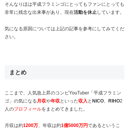
そんなりほは平成フラミンゴにとってもファンにとっても
非常に残念な出来事があり、現在
活動を休止
しています。
気になる原因については上記の記事を参考にしてみてくだ
さい。
まとめ
ここまで、人気急上昇のコンビYouTuber「平成フラミン
ゴ」の気になる
月収
や
年収
といった
収入
と
NICO
、
RIHO
2
人の
プロフィール
をまとめてきました。
月収は約
1200万
、
年収は約
1億5000万円
であるというこ