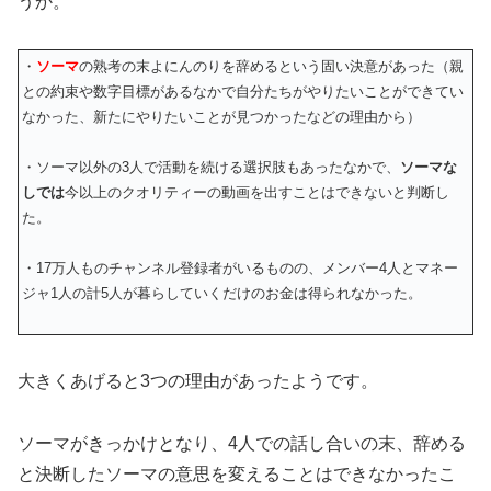
うか。
・
ソーマ
の熟考の末よにんのりを辞めるという固い決意があった（親
との約束や数字目標があるなかで自分たちがやりたいことができてい
なかった、新たにやりたいことが見つかったなどの理由から）
・ソーマ以外の3人で活動を続ける選択肢もあったなかで、
ソーマな
しでは
今以上のクオリティーの動画を出すことはできない
と判断し
た。
・17万人ものチャンネル登録者がいるものの、メンバー4人とマネー
ジャ1人の計5人が暮らしていくだけのお金は得られなかった。
大きくあげると3つの理由があったようです。
ソーマがきっかけとなり、4人での話し合いの末、辞める
と決断したソーマの意思を変えることはできなかったこ