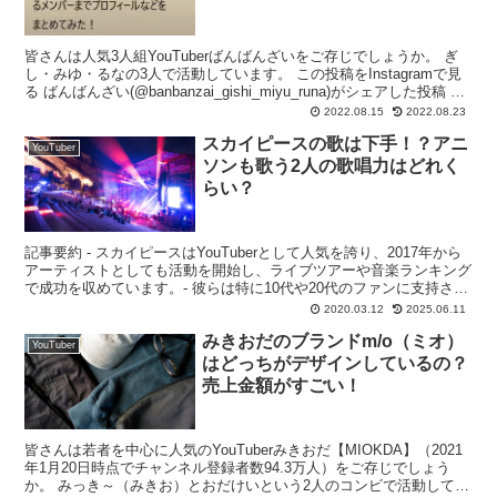
皆さんは人気3人組YouTuberばんばんざいをご存じでしょうか。 ぎ
し・みゆ・るなの3人で活動しています。 この投稿をInstagramで見
る ばんばんざい(@banbanzai_gishi_miyu_runa)がシェアした投稿 ド
ッキリ...
2022.08.15
2022.08.23
スカイピースの歌は下手！？アニ
YouTuber
ソンも歌う2人の歌唱力はどれく
らい？
記事要約 - スカイピースはYouTuberとして人気を誇り、2017年から
アーティストとしても活動を開始し、ライブツアーや音楽ランキング
で成功を収めています。- 彼らは特に10代や20代のファンに支持さ
れ、青春や夢をテーマにした楽曲を提供...
2020.03.12
2025.06.11
みきおだのブランドm/o（ミオ）
YouTuber
はどっちがデザインしているの？
売上金額がすごい！
皆さんは若者を中心に人気のYouTuberみきおだ【MIOKDA】（2021
年1月20日時点でチャンネル登録者数94.3万人）をご存じでしょう
か。 みっき～（みきお）とおだけいという2人のコンビで活動してい