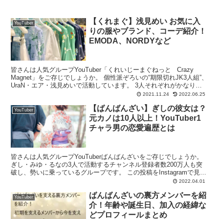
【くれまぐ】浅見めい お気に入
YouTuber
りの服やブランド、コーデ紹介！
EMODA、NORDYなど
皆さんは人気グループYouTuber「くれいじーまぐねっと Crazy
Magnet」をご存じでしょうか。 個性派ぞろいの“期限切れJK3人組”、
UraN・エア・浅見めいで活動しています。 3人それぞれがかなりの
人気を誇り、You...
2021.11.24
2022.06.25
【ばんばんざい】ぎしの彼女は？
YouTuber
元カノは10人以上！YouTuber1
チャラ男の恋愛遍歴とは
皆さんは人気グループYouTuberばんばんざいをご存じでしょうか。
ぎし・みゆ・るなの3人で活動するチャンネル登録者数200万人も突
破し、勢いに乗っているグループです。 この投稿をInstagramで見る
ぎし【ばんばんざい】(@...
2022.04.01
ばんばんざいの裏方メンバーを紹
YouTuber
介！年齢や誕生日、加入の経緯な
どプロフィールまとめ