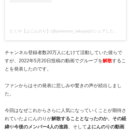
たくや【よにんのり】(@yoninnori_takuya)がシェアした投稿
チャンネル登録者数20万人にむけて活動していた彼らで
すが、2022年5月20日投稿の動画で
グループを
解散
するこ
とを発表したのです。
ファンからはその発表に悲しみや驚きの声が続出しまし
た。
今回はなぜこれからさらに人気になっていくことが期待さ
れていたよにんのりが
解散することとなったのか、その経
緯
や
今後のメンバー4人の進路
、そして
よにんのりの動画