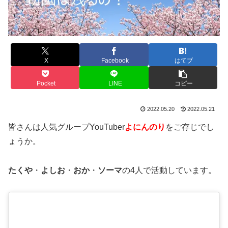
X
Facebook
はてブ
Pocket
LINE
コピー
2022.05.20
2022.05.21
皆さんは人気グループYouTuber
よにんのり
をご存じでし
ょうか。
たくや
・
よしお
・
おか
・
ソーマ
の4人で活動しています。