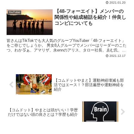
るYouTuberで、若者を中心に...
2021.01.20
【48‐フォーエイト】メンバーの
YouTuber
関係性や結成秘話を紹介！仲良し
コンビについても
皆さんはTikTokでも大人気のグループYouTuber「48‐フォーエイト」
をご存じでしょうか。 男女8人グループでメンバーはリーダーのこた
つ、わかゔぁ、アマリザ、永ennのアリス、タロー社長、ゑむ氏、あ
みか、音羽で活動しています。 この...
2021.12.17
【コムドットやまと】運動神経壊滅も部
活ではエース！？部活遍歴や運動神経を
紹介
【コムドット】やまとは頭がいい！学歴
だけではない頭の良さとは？学歴も紹介