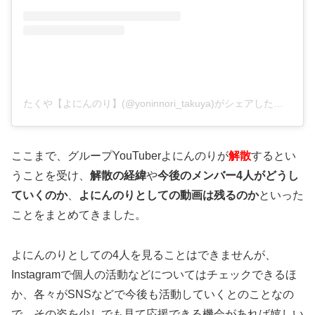
たくや【よにんのり】(@yoninnori_takuya)がシェアした投稿
ここまで、グループYouTuberよにんのりが
解散
するとい
うことを受け、
解散の経緯
や
今後のメンバー4人がどうし
ていくのか
、
よにんのりとしての動画は残るのか
といった
ことをまとめてきました。
よにんのりとしての4人を見ることはできませんが、
Instagramで個人の活動などについてはチェックできるほ
か、各々がSNSなどで今後も活動していくとのことなの
で、その姿を少しでも見て応援できる機会があれば嬉しい